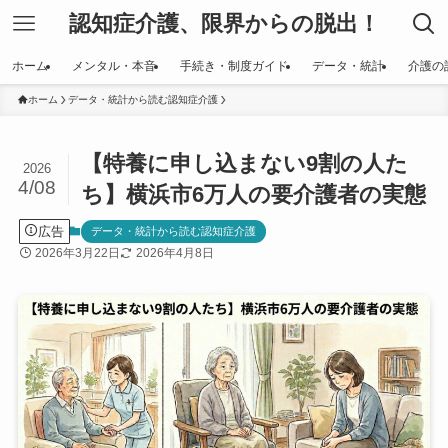
認知症介護、限界からの脱出！
ホーム
メンタル・本音
手続き・制度ガイド
データ・統計
介護の
ホーム
データ・統計から読む認知症介護
【特養に申し込まない9割の人た
2026
4/08
ち】横浜市6万人の要介護者の実態
広告
データ・統計から読む認知症介護
2026年3月22日
2026年4月8日