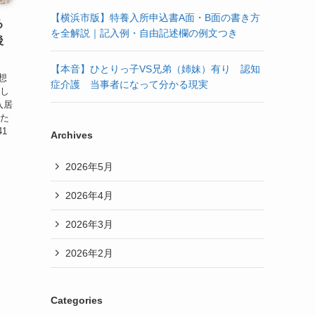
【横浜市版】特養入所申込書A面・B面の書き方
る
を全解説｜記入例・自由記述欄の例文つき
後
【本音】ひとりっ子VS兄弟（姉妹）有り 認知
想
症介護 当事者になって分かる現実
そし
入居
いた
1
Archives
2026年5月
2026年4月
2026年3月
2026年2月
Categories