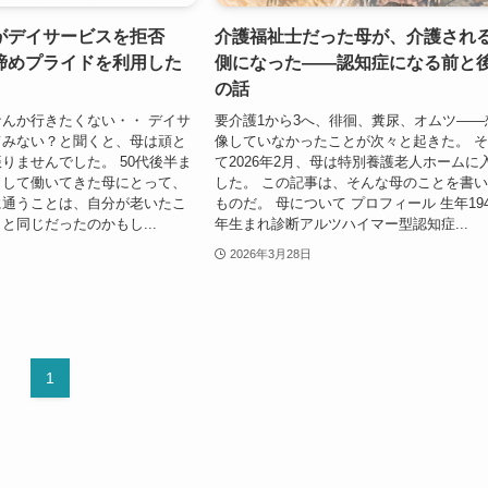
がデイサービスを拒否
介護福祉士だった母が、介護され
諦めプライドを利用した
側になった——認知症になる前と
の話
んか行きたくない・・ デイサ
要介護1から3へ、徘徊、糞尿、オムツ——
てみない？と聞くと、母は頑と
像していなかったことが次々と起きた。 
りませんでした。 50代後半ま
て2026年2月、母は特別養護老人ホームに
として働いてきた母にとって、
した。 この記事は、そんな母のことを書
に通うことは、自分が老いたこ
ものだ。 母について プロフィール 生年194
と同じだったのかもし...
年生まれ診断アルツハイマー型認知症...
2026年3月28日
1