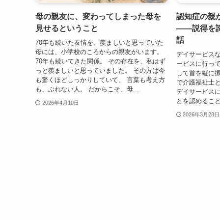
母の親友に、変わってしまった母を
認知症の親
見せるということ
——説得を
話
70年も続いた友情を、羨ましいと思っていた
母には、小学校のころからの親友がいます。
デイサービスな
70年も続いてきた関係。 その存在を、私はず
ービスに行っ
っと羨ましいと思っていました。 その方は今
して首を縦に振
も驚くほどしっかりしていて、 言葉も考え方
で介護福祉士
も、ぶれない人。 だからこそ、母...
デイサービス
とを認めること
2026年4月10日
2026年3月28日