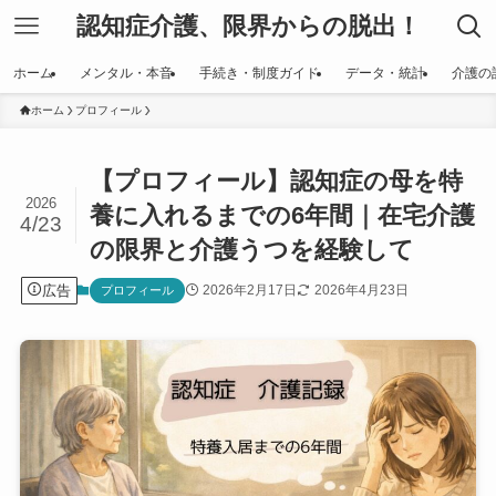
認知症介護、限界からの脱出！
ホーム
メンタル・本音
手続き・制度ガイド
データ・統計
介護の
ホーム
プロフィール
【プロフィール】認知症の母を特
2026
養に入れるまでの6年間｜在宅介護
4/23
の限界と介護うつを経験して
広告
2026年2月17日
2026年4月23日
プロフィール