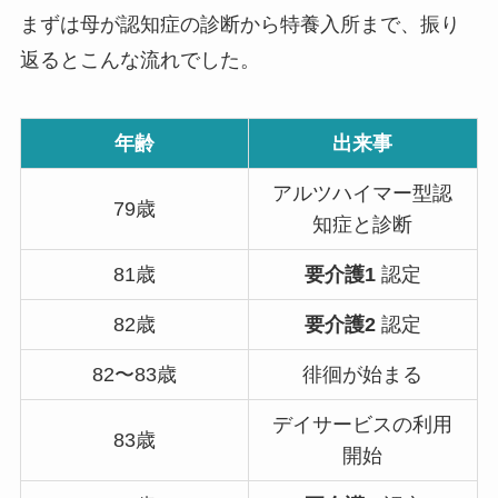
まずは母が認知症の診断から特養入所まで、振り
返るとこんな流れでした。
年齢
出来事
アルツハイマー型認
79歳
知症と診断
81歳
要介護1
認定
82歳
要介護2
認定
82〜83歳
徘徊が始まる
デイサービスの利用
83歳
開始